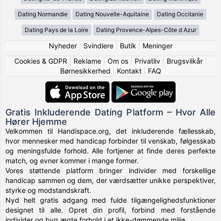
Dating Normandie
Dating Nouvelle-Aquitaine
Dating Occitanie
Dating Pays de la Loire
Dating Provence-Alpes-Côte d Azur
Nyheder
|
Svindlere
|
Butik
|
Meninger
Cookies & GDPR
|
Reklame
|
Om os
|
Privatliv
|
Brugsvilkår
|
Børnesikkerhed
|
Kontakt
|
FAQ
Gratis Inkluderende Dating Platform – Hvor Alle
Hører Hjemme
Velkommen til Handispace.org, det inkluderende fællesskab,
hvor mennesker med handicap forbinder til venskab, følgesskab
og meningsfulde forhold. Alle fortjener at finde deres perfekte
match, og evner kommer i mange former.
Vores støttende platform bringer individer med forskellige
handicap sammen og dem, der værdsætter unikke perspektiver,
styrke og modstandskraft.
Nyd helt gratis adgang med fulde tilgængelighedsfunktioner
designet til alle. Opret din profil, forbind med forstående
individer og byg ægte forhold i et ikke-dømmende miljø.