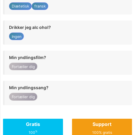
Diætetisk
fransk
Drikker jeg alc ohol?
Ingen
Min yndlingsfilm?
Fortæller dig
Min yndlingssang?
Fortæller dig
Gratis
Support
%
100
100% gratis