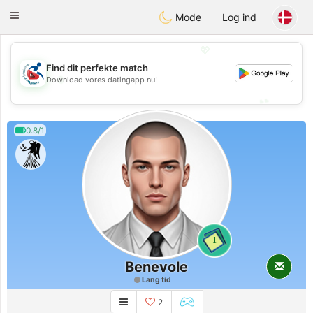
Handi Space
Toggle
Mode
Log ind
navigation
💖
Find dit perfekte match
💖
Download vores datingapp nu!
💕
💕
0.8/1
1
Benevole
Lang tid
2