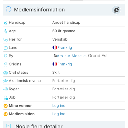
Medlemsinformation
Handicap
Andet handicap
Age
69 år gammel
Her for
Venskab
Land
Frankrig
Grand Est
By
Ars-sur-Moselle
,
Origins
Frankrig
Civil status
Skilt
Akademisk niveau
Fortæller dig
Ryger
Fortæller dig
Job
Fortæller dig
Mine venner
Log ind
Medlem siden
Log ind
Nogle flere detaljer