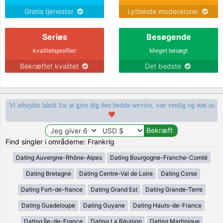
Gratis tjenester
Lyttende moderatorer
Seriøs
Besøgende
kvalitetsprofiler
Meget besøgt
Bekræftet kvalitet
Det bedste
Vi arbejder hårdt for at give dig den bedste service, vær venlig og støt os
Find singler i områderne: Frankrig
Dating Auvergne-Rhône-Alpes
Dating Bourgogne-Franche-Comté
Dating Bretagne
Dating Centre-Val de Loire
Dating Corse
Dating Fort-de-france
Dating Grand Est
Dating Grande-Terre
Dating Guadeloupe
Dating Guyane
Dating Hauts-de-France
Dating Île-de-France
Dating La Réunion
Dating Martinique