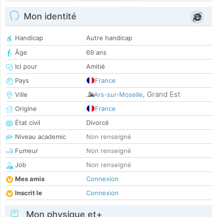
Mon identité
Handicap
Autre handicap
Âge
69 ans
Ici pour
Amitié
Pays
France
Grand Est
Ville
Ars-sur-Moselle
,
Origine
France
État civil
Divorcé
Niveau academic
Non renseigné
Fumeur
Non renseigné
Job
Non renseigné
Mes amis
Connexion
Inscrit le
Connexion
Mon physique et+