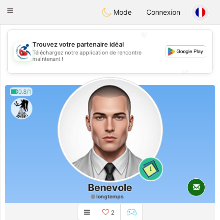
Handi Space
Toggle
Mode
Connexion
navigation
💖
Trouvez votre partenaire idéal
Téléchargez notre application de rencontre
💖
maintenant !
💕
💕
0.8/1
1
Benevole
longtemps
2