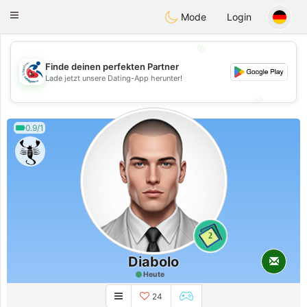
Handi Space
Toggle
Mode
Login
navigation
💖
Finde deinen perfekten Partner
💖
Lade jetzt unsere Dating-App herunter!
💕
💕
0.9/1
2
Diabolo
Heute
24