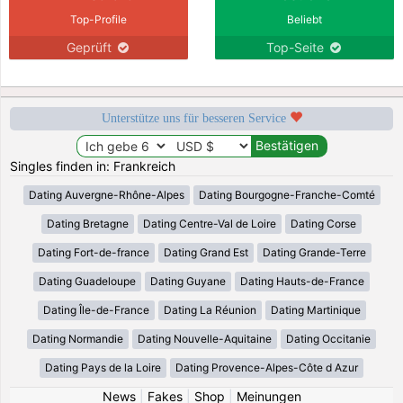
Top-Profile
Beliebt
Geprüft
Top-Seite
Unterstütze uns für besseren Service
Singles finden in: Frankreich
Dating Auvergne-Rhône-Alpes
Dating Bourgogne-Franche-Comté
Dating Bretagne
Dating Centre-Val de Loire
Dating Corse
Dating Fort-de-france
Dating Grand Est
Dating Grande-Terre
Dating Guadeloupe
Dating Guyane
Dating Hauts-de-France
Dating Île-de-France
Dating La Réunion
Dating Martinique
Dating Normandie
Dating Nouvelle-Aquitaine
Dating Occitanie
Dating Pays de la Loire
Dating Provence-Alpes-Côte d Azur
News
|
Fakes
|
Shop
|
Meinungen