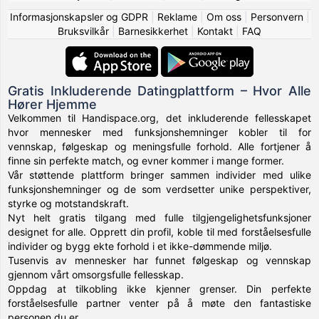
Informasjonskapsler og GDPR
|
Reklame
|
Om oss
|
Personvern
|
Bruksvilkår
|
Barnesikkerhet
|
Kontakt
|
FAQ
Gratis Inkluderende Datingplattform – Hvor Alle
Hører Hjemme
Velkommen til Handispace.org, det inkluderende fellesskapet
hvor mennesker med funksjonshemninger kobler til for
vennskap, følgeskap og meningsfulle forhold. Alle fortjener å
finne sin perfekte match, og evner kommer i mange former.
Vår støttende plattform bringer sammen individer med ulike
funksjonshemninger og de som verdsetter unike perspektiver,
styrke og motstandskraft.
Nyt helt gratis tilgang med fulle tilgjengelighetsfunksjoner
designet for alle. Opprett din profil, koble til med forståelsesfulle
individer og bygg ekte forhold i et ikke-dømmende miljø.
Tusenvis av mennesker har funnet følgeskap og vennskap
gjennom vårt omsorgsfulle fellesskap.
Oppdag at tilkobling ikke kjenner grenser. Din perfekte
forståelsesfulle partner venter på å møte den fantastiske
personen du er.