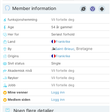
Member information
funksjonshemming
Vil fortelle deg
Age
54 år gammel
Her for
Seriøst forhold
Land
Frankrike
Bretagne
By
Saint-Brieuc
,
Origins
Frankrike
Sivil status
Single
Akademisk nivå
Vil fortelle deg
Røyker
Vil fortelle deg
Jobb
Vil fortelle deg
Mine venner
Logg inn
Medlem siden
Logg inn
Noen flere detaljer