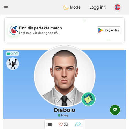
Handi Space
Toggle
Mode
Logg inn
navigation
💖
Finn din perfekte match
💖
Last ned vår datingapp nå!
💕
💕
0.9/1
2
Diabolo
I dag
23