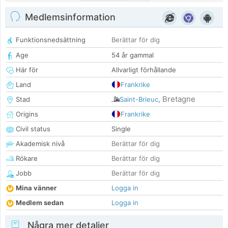
Medlemsinformation
Funktionsnedsättning
Berättar för dig
Age
54 år gammal
Här för
Allvarligt förhållande
Land
Frankrike
Bretagne
Stad
Saint-Brieuc
,
Origins
Frankrike
Civil status
Single
Akademisk nivå
Berättar för dig
Rökare
Berättar för dig
Jobb
Berättar för dig
Mina vänner
Logga in
Medlem sedan
Logga in
Några mer detaljer