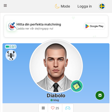
Handi Space
Toggle
Mode
Logga in
navigation
💖
Hitta din perfekta matchning
💖
Ladda ner vår dejtingapp nu!
💕
💕
0.9/1
2
Diabolo
Idag
25