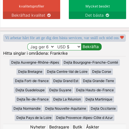
kvalitetsprofiler
Mycket besökt
Bekräftad kvalitet
Det bästa
Vi arbetar hårt för att ge dig den bästa servicen, var snäll och stöd oss
Hitta singlar i områdena: Frankrike
Dejta Auvergne-Rhône-Alpes
Dejta Bourgogne-Franche-Comté
Dejta Bretagne
Dejta Centre-Val de Loire
Dejta Corse
Dejta Fort-de-france
Dejta Grand Est
Dejta Grande-Terre
Dejta Guadeloupe
Dejta Guyane
Dejta Hauts-de-France
Dejta Île-de-France
Dejta La Réunion
Dejta Martinique
Dejta Normandie
Dejta Nouvelle-Aquitaine
Dejta Occitanie
Dejta Pays de la Loire
Dejta Provence-Alpes-Côte d Azur
Nyheter
|
Bedragare
|
Butik
|
Åsikter