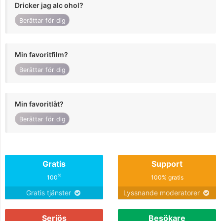
Dricker jag alc ohol?
Berättar för dig
Min favoritfilm?
Berättar för dig
Min favoritlåt?
Berättar för dig
Gratis
Support
%
100
100% gratis
Gratis tjänster
Lyssnande moderatorer
Seriös
Besökare