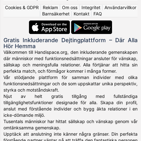
Cookies & GDPR
|
Reklam
|
Om oss
|
Integritet
|
Användarvillkor
|
Barnsäkerhet
|
Kontakt
|
FAQ
Gratis Inkluderande Dejtingplattform – Där Alla
Hör Hemma
Välkommen till Handispace.org, den inkluderande gemenskapen
där människor med funktionsnedsättningar ansluter för vänskap,
sällskap och meningsfulla relationer. Alla förtjänar att hitta sin
perfekta match, och förmågor kommer i många former.
Vår stödjande plattform för samman individer med olika
funktionsnedsättningar och de som uppskattar unika perspektiv,
styrka och motståndskraft.
Njut av helt gratis tillgång med fullständiga
tillgänglighetsfunktioner designade för alla. Skapa din profil,
anslut med förstående individer och bygg äkta relationer i en
icke-dömande miljö.
Tusentals människor har hittat sällskap och vänskap genom vår
omtänksamma gemenskap.
Upptäck att anslutning inte känner några gränser. Din perfekta
förstående partner väntar på att träffa den fantastiska personen