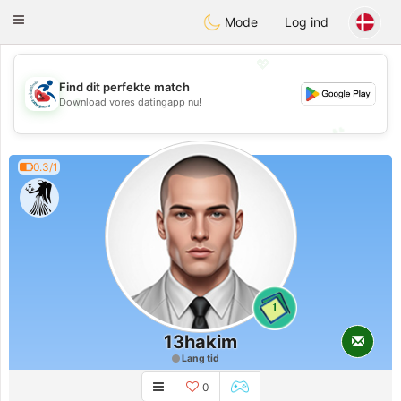
Handi Space
Toggle
Mode
Log ind
navigation
💖
Find dit perfekte match
💖
Download vores datingapp nu!
💕
💕
0.3/1
1
13hakim
Lang tid
0