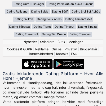
Dating Oum El Bouaghi
Dating Persekutuan Kuala Lumpur
Dating Relizane
Dating Saida
Dating Sétif
Dating Sidi Bel Abbès
Dating Skikda
Dating Souk Ahras
Dating Tamanrasset
Dating Tébessa
Dating Tiaret
Dating Tindouf
Dating Tipaza
Dating Tissemsilt
Dating Tizi Ouzou
Dating Tlemcen
Nyheder
|
Svindlere
|
Butik
|
Meninger
Cookies & GDPR
|
Reklame
|
Om os
|
Privatliv
|
Brugsvilkår
|
Børnesikkerhed
|
Kontakt
|
FAQ
Gratis Inkluderende Dating Platform – Hvor Alle
Hører Hjemme
Velkommen til Handispace.org, det inkluderende fællesskab,
hvor mennesker med handicap forbinder til venskab, følgesskab
og meningsfulde forhold. Alle fortjener at finde deres perfekte
match, og evner kommer i mange former.
Vores støttende platform bringer individer med forskellige