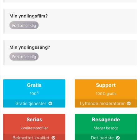
Min yndlingsfilm?
Fortæller dig
Min yndlingssang?
Fortæller dig
Gratis
Support
%
100
100% gratis
Gratis tjenester
Lyttende moderatorer
Seriøs
Besøgende
kvalitetsprofiler
Meget besøgt
Bekræftet kvalitet
Det bedste