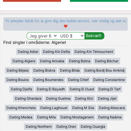
Vi arbejder hårdt for at give dig den bedste service, vær venlig og støt os
Find singler i områderne: Algeriet
Dating Adrar
Dating Aïn Defla
Dating Aïn Témouchent
Dating Algiers
Dating Annaba
Dating Batna
Dating Béchar
Dating Béjaïa
Dating Biskra
Dating Blida
Dating Bordj Bou Arréridj
Dating Bouira
Dating Boumerdes
Dating Chlef
Dating Constantine
Dating Djelfa
Dating El Bayadh
Dating El Oued
Dating El Tarf
Dating Ghardaia
Dating Guelma
Dating Illizi
Dating Jijel
Dating Khenchela
Dating Laghouat
Dating M Sila
Dating Mascara
Dating Medea
Dating Mila
Dating Mostaganem
Dating Naâma
Dating Northern
Dating Oran
Dating Ouargla