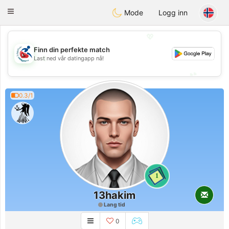
Handi Space
Toggle
Mode
Logg inn
navigation
💖
Finn din perfekte match
💖
Last ned vår datingapp nå!
💕
💕
0.3/1
1
13hakim
Lang tid
0