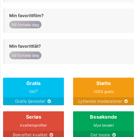
Min favorittfilm?
Vil fortelle deg
Min favorittlåt?
Vil fortelle deg
Gratis
Støtte
%
100
100% gratis
Gratis tjenester
Lyttende moderatorer
Seriøs
Besøkende
kvalitetsprofiler
Mye besøkt
Bekreftet kvalitet
Det beste