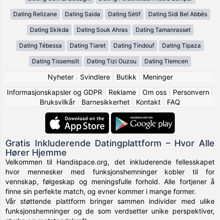
Dating Relizane
Dating Saida
Dating Sétif
Dating Sidi Bel Abbès
Dating Skikda
Dating Souk Ahras
Dating Tamanrasset
Dating Tébessa
Dating Tiaret
Dating Tindouf
Dating Tipaza
Dating Tissemsilt
Dating Tizi Ouzou
Dating Tlemcen
Nyheter
|
Svindlere
|
Butikk
|
Meninger
Informasjonskapsler og GDPR
|
Reklame
|
Om oss
|
Personvern
|
Bruksvilkår
|
Barnesikkerhet
|
Kontakt
|
FAQ
Gratis Inkluderende Datingplattform – Hvor Alle
Hører Hjemme
Velkommen til Handispace.org, det inkluderende fellesskapet
hvor mennesker med funksjonshemninger kobler til for
vennskap, følgeskap og meningsfulle forhold. Alle fortjener å
finne sin perfekte match, og evner kommer i mange former.
Vår støttende plattform bringer sammen individer med ulike
funksjonshemninger og de som verdsetter unike perspektiver,