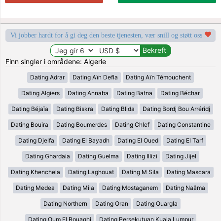
Vi jobber hardt for å gi deg den beste tjenesten, vær snill og støtt oss
Finn singler i områdene: Algerie
Dating Adrar
Dating Aïn Defla
Dating Aïn Témouchent
Dating Algiers
Dating Annaba
Dating Batna
Dating Béchar
Dating Béjaïa
Dating Biskra
Dating Blida
Dating Bordj Bou Arréridj
Dating Bouira
Dating Boumerdes
Dating Chlef
Dating Constantine
Dating Djelfa
Dating El Bayadh
Dating El Oued
Dating El Tarf
Dating Ghardaia
Dating Guelma
Dating Illizi
Dating Jijel
Dating Khenchela
Dating Laghouat
Dating M Sila
Dating Mascara
Dating Medea
Dating Mila
Dating Mostaganem
Dating Naâma
Dating Northern
Dating Oran
Dating Ouargla
Dating Oum El Bouaghi
Dating Persekutuan Kuala Lumpur