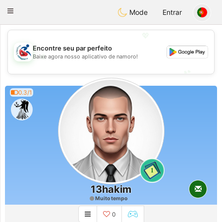
Handi Space
Toggle
Mode
Entrar
navigation
💖
Encontre seu par perfeito
💖
Baixe agora nosso aplicativo de namoro!
💕
💕
0.3/1
1
13hakim
Muito tempo
0