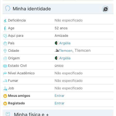
Minha identidade
Deficiência
Não especificado
Age
52 anos
Aqui para
Amizade
País
Argélia
Tlemcen
Cidade
Tlemcen
,
Origem
Argélia
Estado Civil
único
Nível Acadêmico
Não especificado
Fumar
Não especificado
Job
Não especificado
Meus amigos
Entrar
Registado
Entrar
Minha física e +