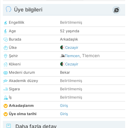
Üye bilgileri
Engellilik
Belirtilmemiş
Age
52 yaşında
Burada
Arkadaşlık
Ülke
Cezayir
Tlemcen
Şehir
Tlemcen
,
Kökeni
Cezayir
Medeni durum
Bekar
Akademik düzey
Belirtilmemiş
Sigara
Belirtilmemiş
İş
Belirtilmemiş
Arkadaşlarım
Giriş
Üye olma tarihi
Giriş
Daha fazla detay