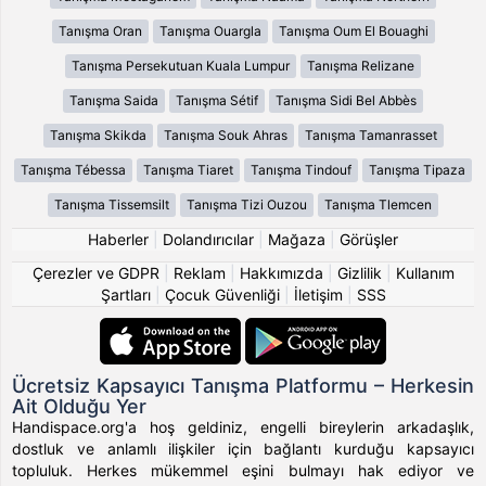
Tanışma Oran
Tanışma Ouargla
Tanışma Oum El Bouaghi
Tanışma Persekutuan Kuala Lumpur
Tanışma Relizane
Tanışma Saida
Tanışma Sétif
Tanışma Sidi Bel Abbès
Tanışma Skikda
Tanışma Souk Ahras
Tanışma Tamanrasset
Tanışma Tébessa
Tanışma Tiaret
Tanışma Tindouf
Tanışma Tipaza
Tanışma Tissemsilt
Tanışma Tizi Ouzou
Tanışma Tlemcen
Haberler
|
Dolandırıcılar
|
Mağaza
|
Görüşler
Çerezler ve GDPR
|
Reklam
|
Hakkımızda
|
Gizlilik
|
Kullanım
Şartları
|
Çocuk Güvenliği
|
İletişim
|
SSS
Ücretsiz Kapsayıcı Tanışma Platformu – Herkesin
Ait Olduğu Yer
Handispace.org'a hoş geldiniz, engelli bireylerin arkadaşlık,
dostluk ve anlamlı ilişkiler için bağlantı kurduğu kapsayıcı
topluluk. Herkes mükemmel eşini bulmayı hak ediyor ve