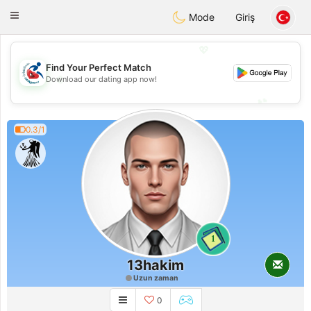
Handi Space
Toggle
Mode
Giriş
navigation
💖
Find Your Perfect Match
💖
Download our dating app now!
💕
💕
0.3/1
1
13hakim
Uzun zaman
0