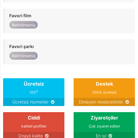
Favori film
Belirtilmemiş
Favori şarkı
Belirtilmemiş
Ücretsiz
Destek
%
100
100% ücretsiz
Ücretsiz hizmetler
Dinleyen moderatörler
Ciddi
Ziyaretçiler
kaliteli profiller
Çok ziyaret edilen
Onaylı kalite
En iyi