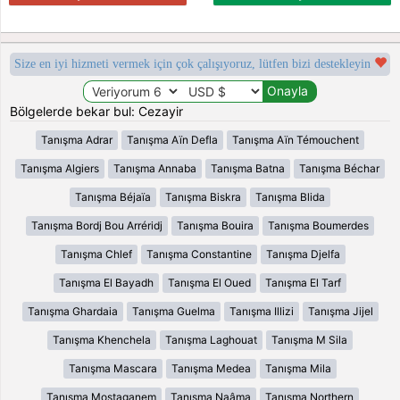
Size en iyi hizmeti vermek için çok çalışıyoruz, lütfen bizi destekleyin
Bölgelerde bekar bul: Cezayir
Tanışma Adrar
Tanışma Aïn Defla
Tanışma Aïn Témouchent
Tanışma Algiers
Tanışma Annaba
Tanışma Batna
Tanışma Béchar
Tanışma Béjaïa
Tanışma Biskra
Tanışma Blida
Tanışma Bordj Bou Arréridj
Tanışma Bouira
Tanışma Boumerdes
Tanışma Chlef
Tanışma Constantine
Tanışma Djelfa
Tanışma El Bayadh
Tanışma El Oued
Tanışma El Tarf
Tanışma Ghardaia
Tanışma Guelma
Tanışma Illizi
Tanışma Jijel
Tanışma Khenchela
Tanışma Laghouat
Tanışma M Sila
Tanışma Mascara
Tanışma Medea
Tanışma Mila
Tanışma Mostaganem
Tanışma Naâma
Tanışma Northern