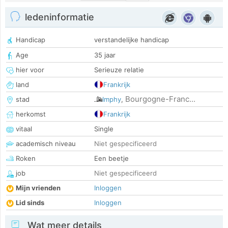
ledeninformatie
Handicap
verstandelijke handicap
Age
35 jaar
hier voor
Serieuze relatie
land
Frankrijk
Bourgogne-Franc...
stad
Imphy
,
herkomst
Frankrijk
vitaal
Single
academisch niveau
Niet gespecificeerd
Roken
Een beetje
job
Niet gespecificeerd
Mijn vrienden
Inloggen
Lid sinds
Inloggen
Wat meer details