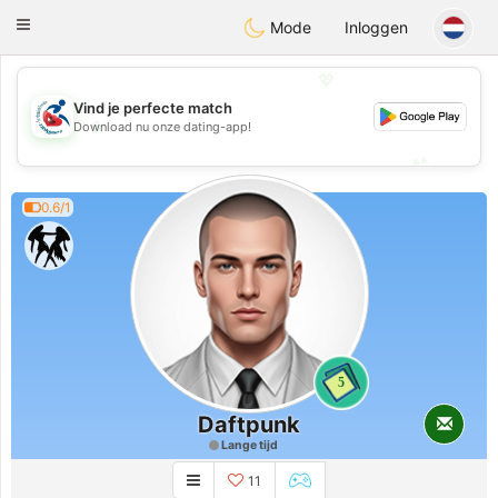
Handi Space
Toggle
Mode
Inloggen
navigation
💖
Vind je perfecte match
💖
Download nu onze dating-app!
💕
💕
0.6/1
5
Daftpunk
Lange tijd
11