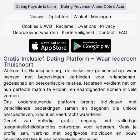
Dating Pays de la Loire
Dating Provence-Alpes-Côte d Azur
Nieuws
|
Oplichters
|
Winkel
|
Meningen
Cookies & AVG
|
Reclame
|
Over ons
|
Privacy
|
Gebruiksvoorwaarden
|
Kinderveiligheid
|
Contact
|
FAQ
Gratis Inclusief Dating Platform – Waar Iedereen
Thuishoort
Welkom bij Handispace.org, de inclusieve gemeenschap waar
mensen met beperkingen verbinden voor vriendschap,
gezelschap en betekenisvolle relaties. Iedereen verdient het om
hun perfecte match te vinden, en vaardigheden komen in vele
vormen.
Ons ondersteunende platform brengt individuen met
verschillende beperkingen samen en degenen die unieke
perspectieven, kracht en veerkracht waarderen.
Geniet van volledig gratis toegang met volledige
toegankelijkheidsfuncties ontworpen voor iedereen. Maak je
profiel aan, verbind met begripvolle individuen en bouw
oprechte relaties in een oordeelvrije omgeving.