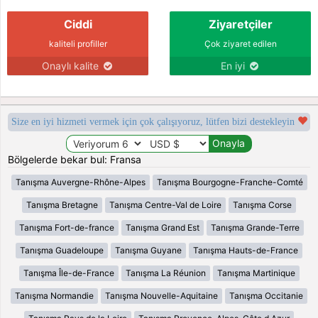
Ciddi
Ziyaretçiler
kaliteli profiller
Çok ziyaret edilen
Onaylı kalite
En iyi
Size en iyi hizmeti vermek için çok çalışıyoruz, lütfen bizi destekleyin
Bölgelerde bekar bul: Fransa
Tanışma Auvergne-Rhône-Alpes
Tanışma Bourgogne-Franche-Comté
Tanışma Bretagne
Tanışma Centre-Val de Loire
Tanışma Corse
Tanışma Fort-de-france
Tanışma Grand Est
Tanışma Grande-Terre
Tanışma Guadeloupe
Tanışma Guyane
Tanışma Hauts-de-France
Tanışma Île-de-France
Tanışma La Réunion
Tanışma Martinique
Tanışma Normandie
Tanışma Nouvelle-Aquitaine
Tanışma Occitanie