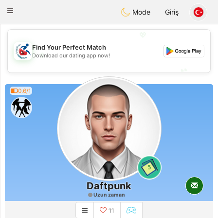
Handi Space
Toggle
Mode
Giriş
navigation
💖
Find Your Perfect Match
💖
Download our dating app now!
💕
💕
0.6/1
5
Daftpunk
Uzun zaman
11