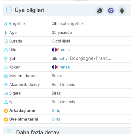
Üye bilgileri
Engellilik
Zihinsel engellilik
Age
35 yaşında
Burada
Ciddi ilişki
Ülke
Fransa
Bourgogne-Franc...
Şehir
Imphy
,
Kökeni
Fransa
Medeni durum
Bekar
Akademik düzey
Belirtilmemiş
Sigara
Biraz
İş
Belirtilmemiş
Arkadaşlarım
Giriş
Üye olma tarihi
Giriş
Daha fazla detay