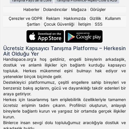
Tanışma Pays de la Loire
Tanışma Provence-Alpes-Côte d Azur
Haberler
|
Dolandırıcılar
|
Mağaza
|
Görüşler
Çerezler ve GDPR
|
Reklam
|
Hakkımızda
|
Gizlilik
|
Kullanım
Şartları
|
Çocuk Güvenliği
|
İletişim
|
SSS
Ücretsiz Kapsayıcı Tanışma Platformu – Herkesin
Ait Olduğu Yer
Handispace.org'a hoş geldiniz, engelli bireylerin arkadaşlık,
dostluk ve anlamlı ilişkiler için bağlantı kurduğu kapsayıcı
topluluk. Herkes mükemmel eşini bulmayı hak ediyor ve
yetenekler birçok biçimde gelir.
Destekleyici platformumuz, çeşitli engellere sahip bireyleri ve
benzersiz bakış açılarını, gücü ve dayanıklılığı takdir edenleri bir
araya getiriyor.
Herkes için tasarlanmış tam erişilebilirlik özellikleriyle tamamen
ücretsiz erişimin tadını çıkarın. Profilinizi oluşturun, anlayışlı
bireylerle bağlantı kurun ve yargısız bir ortamda gerçek ilişkiler
kurun.
Binlerce insan sevgi dolu topluluğumuz aracılığıyla dostluk ve
arkadaşlık buldu.