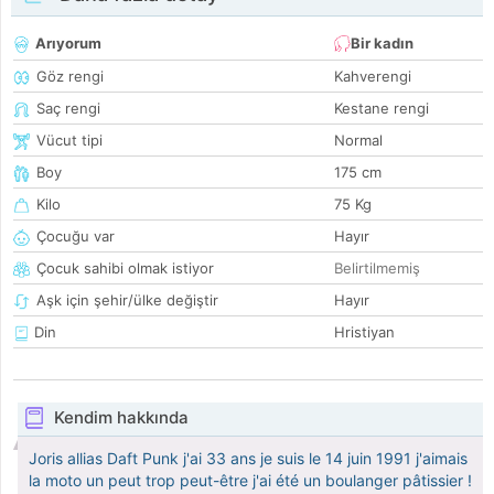
Arıyorum
Bir kadın
Göz rengi
Kahverengi
Saç rengi
Kestane rengi
Vücut tipi
Normal
Boy
175 cm
Kilo
75 Kg
Çocuğu var
Hayır
Çocuk sahibi olmak istiyor
Belirtilmemiş
Aşk için şehir/ülke değiştir
Hayır
Din
Hristiyan
Kendim hakkında
Joris allias Daft Punk j'ai 33 ans je suis le 14 juin 1991 j'aimais
la moto un peut trop peut-être j'ai été un boulanger pâtissier !