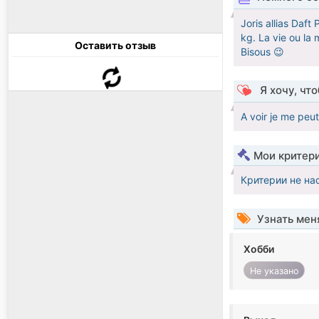
Joris allias Daft
kg. La vie ou la mo
Оставить отзыв
Bisous 😉
Я хочу, чт
A voir je me peut 
Мои критер
Критерии не на
Узнать мен
Хобби
Не указано