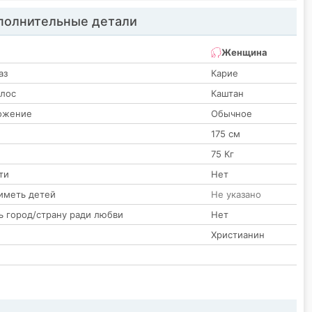
олнительные детали
Женщина
аз
Карие
олос
Каштан
ожение
Обычное
175 см
75 Кг
ти
Нет
иметь детей
Не указано
ь город/страну ради любви
Нет
Христианин