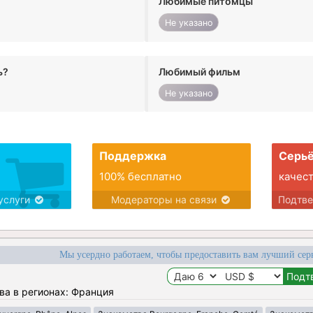
Любимые питомцы
Не указано
ь?
Любимый фильм
Не указано
Поддержка
Серьё
100% бесплатно
качес
услуги
Модераторы на связи
Подтв
Мы усердно работаем, чтобы предоставить вам лучший сер
ва в регионах: Франция