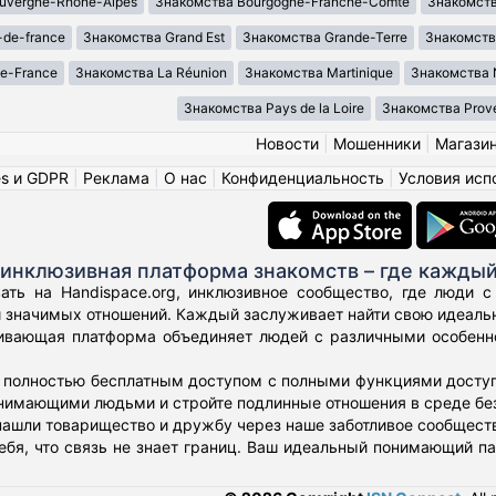
uvergne-Rhône-Alpes
Знакомства Bourgogne-Franche-Comté
Знакомств
-de-france
Знакомства Grand Est
Знакомства Grande-Terre
Знакомств
de-France
Знакомства La Réunion
Знакомства Martinique
Знакомства 
Знакомства Pays de la Loire
Знакомства Prove
Новости
|
Мошенники
|
Магази
es и GDPR
|
Реклама
|
О нас
|
Конфиденциальность
|
Условия исп
 инклюзивная платформа знакомств – где каждый
ать на Handispace.org, инклюзивное сообщество, где люди
 значимых отношений. Каждый заслуживает найти свою идеальн
вающая платформа объединяет людей с различными особеннос
полностью бесплатным доступом с полными функциями доступн
нимающими людьми и стройте подлинные отношения в среде бе
ашли товарищество и дружбу через наше заботливое сообществ
ебя, что связь не знает границ. Ваш идеальный понимающий п