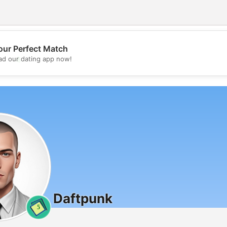
our Perfect Match
💖
d our dating app now!
💕
Daftpunk
5