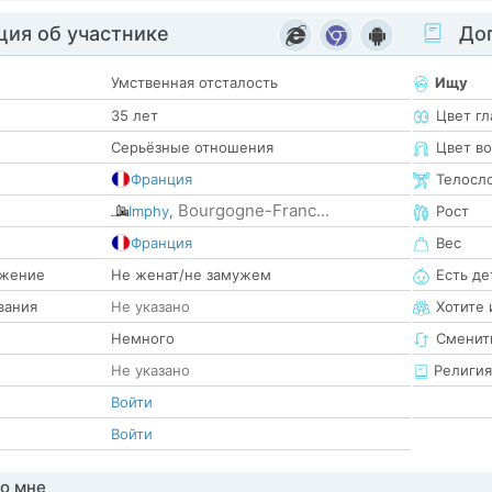
ия об участнике
Доп
Умственная отсталость
Ищу
35 лет
Цвет гл
Серьёзные отношения
Цвет в
Франция
Телосл
Bourgogne-Franc...
Imphy
,
Рост
е
Франция
Вес
жение
Не женат/не замужем
Есть де
вания
Не указано
Хотите 
Немного
Сменит
Не указано
Религия
Войти
Войти
о мне