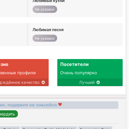
Любимые кухни
Не указано
Любимая песня
Не указано
зно
Посетители
твенные профили
Очень популярно
ерждённое качество
Лучший
вис, поддержите нас пожалуйста