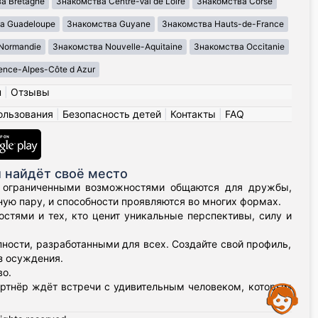
а Bretagne
Знакомства Centre-Val de Loire
Знакомства Corse
а Guadeloupe
Знакомства Guyane
Знакомства Hauts-de-France
Normandie
Знакомства Nouvelle-Aquitaine
Знакомства Occitanie
nce-Alpes-Côte d Azur
н
|
Отзывы
ользования
|
Безопасность детей
|
Контакты
|
FAQ
 найдёт своё место
 с ограниченными возможностями общаются для дружбы,
ую пару, и способности проявляются во многих формах.
тями и тех, кто ценит уникальные перспективы, силу и
ости, разработанными для всех. Создайте свой профиль,
з осуждения.
о.
артнёр ждёт встречи с удивительным человеком, которым
Assistance