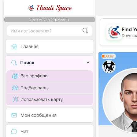
Handi Space
Paris 2026-08-07 23:10
Find Y
Downloa
Главная
0.6/1
Поиск
Все профили
Подбор пары
Использовать карту
Мои сообщения
Чат