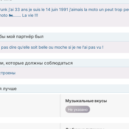
 Punk j'ai 33 ans je suis le 14 juin 1991 j'aimais la moto un peut trop 
to 🏍....... La vie !!!
обы мой партнёр был
pas dire qu'elle soit belle ou moche si je ne l'ai pas vu !
ии, которые должны соблюдаться
строены
я лучше
Музыкальные вкусы
Не указано