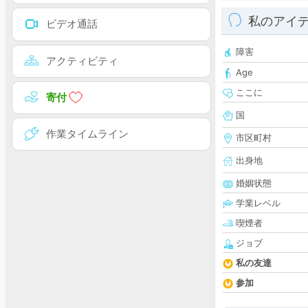
私のアイ
ビデオ通話
障害
アクティビティ
Age
ここに
寄付
国
作業タイムライン
市区町村
出身地
婚姻状態
学業レベル
喫煙者
ジョブ
私の友達
参加