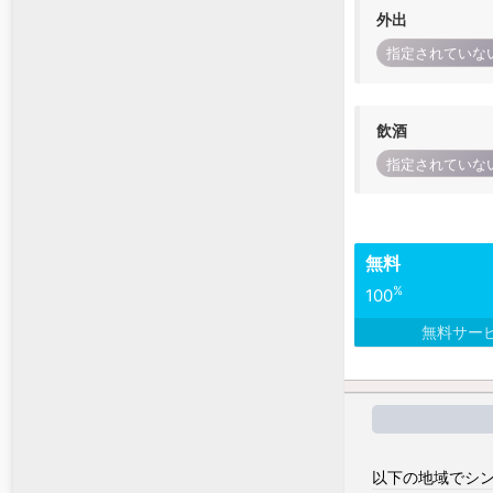
外出
指定されていな
飲酒
指定されていな
無料
%
100
無料サー
以下の地域でシン