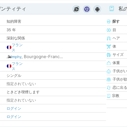
デンティティ
私
知的障害
探す
35 年
目
深刻な関係
ヘア
フラン
体
ス
サイズ
Bourgogne-Franc...
Imphy
,
体重
フラン
ス
子供が
シングル
子供が
指定されていない
恋に出
ときどき喫煙します
宗教
指定されていない
ログイン
ログイン