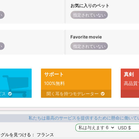
お気に入りのペット
い
指定されていない
Favorite movie
い
指定されていない
サポート
真剣
100%無料
高品質
ビス
聞く耳を持つモデレーター
私たちは最高のサービスを提供するために懸命に働いて
グルを見つける： フランス