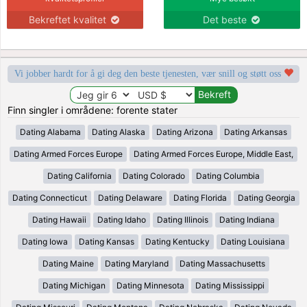
Bekreftet kvalitet
Det beste
Vi jobber hardt for å gi deg den beste tjenesten, vær snill og støtt oss
Finn singler i områdene: forente stater
Dating Alabama
Dating Alaska
Dating Arizona
Dating Arkansas
Dating Armed Forces Europe
Dating Armed Forces Europe, Middle East,
Dating California
Dating Colorado
Dating Columbia
Dating Connecticut
Dating Delaware
Dating Florida
Dating Georgia
Dating Hawaii
Dating Idaho
Dating Illinois
Dating Indiana
Dating Iowa
Dating Kansas
Dating Kentucky
Dating Louisiana
Dating Maine
Dating Maryland
Dating Massachusetts
Dating Michigan
Dating Minnesota
Dating Mississippi