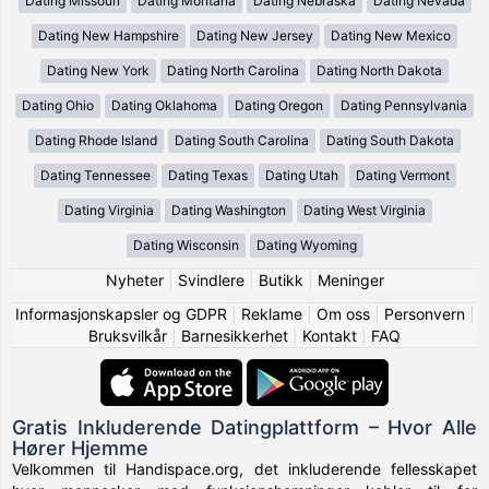
Dating Missouri
Dating Montana
Dating Nebraska
Dating Nevada
Dating New Hampshire
Dating New Jersey
Dating New Mexico
Dating New York
Dating North Carolina
Dating North Dakota
Dating Ohio
Dating Oklahoma
Dating Oregon
Dating Pennsylvania
Dating Rhode Island
Dating South Carolina
Dating South Dakota
Dating Tennessee
Dating Texas
Dating Utah
Dating Vermont
Dating Virginia
Dating Washington
Dating West Virginia
Dating Wisconsin
Dating Wyoming
Nyheter
|
Svindlere
|
Butikk
|
Meninger
Informasjonskapsler og GDPR
|
Reklame
|
Om oss
|
Personvern
|
Bruksvilkår
|
Barnesikkerhet
|
Kontakt
|
FAQ
Gratis Inkluderende Datingplattform – Hvor Alle
Hører Hjemme
Velkommen til Handispace.org, det inkluderende fellesskapet