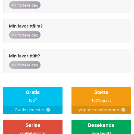
Vil fortelle deg
Min favorittfilm?
Vil fortelle deg
Min favorittlåt?
Vil fortelle deg
Gratis
Støtte
%
100
100% gratis
Gratis tjenester
Lyttende moderatorer
Seriøs
Besøkende
kvalitetsprofiler
Mye besøkt