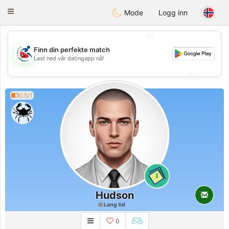
Handi Space
Toggle
Mode
Logg inn
navigation
💖
Finn din perfekte match
💖
Last ned vår datingapp nå!
💕
💕
0.5/1
1
Hudson
Lang tid
0