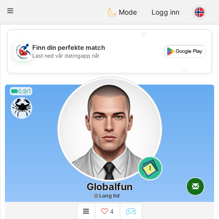
Handi Space
Toggle
Mode
Logg inn
navigation
💖
Finn din perfekte match
💖
Last ned vår datingapp nå!
💕
💕
0.9/1
1
Globalfun
Lang tid
4