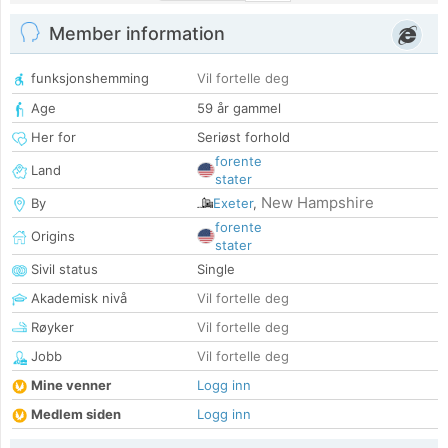
Member information
funksjonshemming
Vil fortelle deg
Age
59 år gammel
Her for
Seriøst forhold
forente
Land
stater
New Hampshire
By
Exeter
,
forente
Origins
stater
Sivil status
Single
Akademisk nivå
Vil fortelle deg
Røyker
Vil fortelle deg
Jobb
Vil fortelle deg
Mine venner
Logg inn
Medlem siden
Logg inn