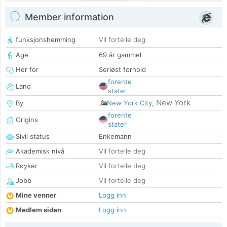
Member information
funksjonshemming
Vil fortelle deg
Age
69 år gammel
Her for
Seriøst forhold
forente
Land
stater
New York
By
New York City
,
forente
Origins
stater
Sivil status
Enkemann
Akademisk nivå
Vil fortelle deg
Røyker
Vil fortelle deg
Jobb
Vil fortelle deg
Mine venner
Logg inn
Medlem siden
Logg inn