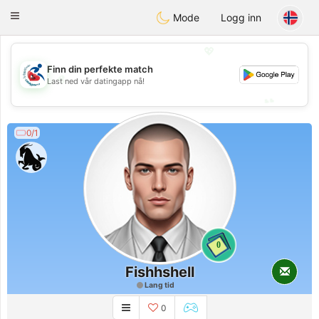
Handi Space
Toggle
Mode
Logg inn
navigation
💖
Finn din perfekte match
💖
Last ned vår datingapp nå!
💕
💕
0/1
0
Fishhshell
Lang tid
0