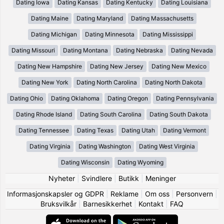
Dating Iowa
Dating Kansas
Dating Kentucky
Dating Louisiana
Dating Maine
Dating Maryland
Dating Massachusetts
Dating Michigan
Dating Minnesota
Dating Mississippi
Dating Missouri
Dating Montana
Dating Nebraska
Dating Nevada
Dating New Hampshire
Dating New Jersey
Dating New Mexico
Dating New York
Dating North Carolina
Dating North Dakota
Dating Ohio
Dating Oklahoma
Dating Oregon
Dating Pennsylvania
Dating Rhode Island
Dating South Carolina
Dating South Dakota
Dating Tennessee
Dating Texas
Dating Utah
Dating Vermont
Dating Virginia
Dating Washington
Dating West Virginia
Dating Wisconsin
Dating Wyoming
Nyheter
|
Svindlere
|
Butikk
|
Meninger
Informasjonskapsler og GDPR
|
Reklame
|
Om oss
|
Personvern
|
Bruksvilkår
|
Barnesikkerhet
|
Kontakt
|
FAQ