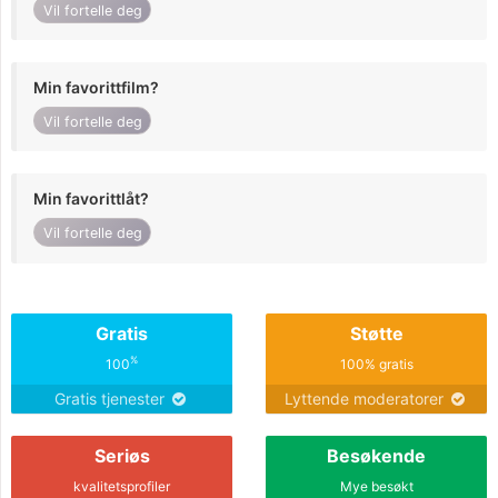
Vil fortelle deg
Min favorittfilm?
Vil fortelle deg
Min favorittlåt?
Vil fortelle deg
Gratis
Støtte
%
100
100% gratis
Gratis tjenester
Lyttende moderatorer
Seriøs
Besøkende
kvalitetsprofiler
Mye besøkt