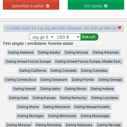
Bekreftet kvalitet
Det beste
Vi jobber hardt for å gi deg den beste tjenesten, vær snill og støtt oss
Finn singler i områdene: forente stater
Dating Alabama
Dating Alaska
Dating Arizona
Dating Arkansas
Dating Armed Forces Europe
Dating Armed Forces Europe, Middle East,
Dating California
Dating Colorado
Dating Columbia
Dating Connecticut
Dating Delaware
Dating Florida
Dating Georgia
Dating Hawaii
Dating Idaho
Dating Illinois
Dating Indiana
Dating Iowa
Dating Kansas
Dating Kentucky
Dating Louisiana
Dating Maine
Dating Maryland
Dating Massachusetts
Dating Michigan
Dating Minnesota
Dating Mississippi
Dating Missouri
Dating Montana
Dating Nebraska
Dating Nevada