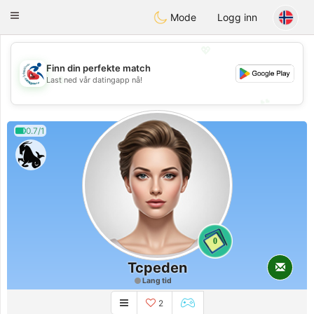
Handi Space
Toggle
Mode
Logg inn
navigation
💖
Finn din perfekte match
💖
Last ned vår datingapp nå!
💕
💕
0.7/1
0
Tcpeden
Lang tid
2