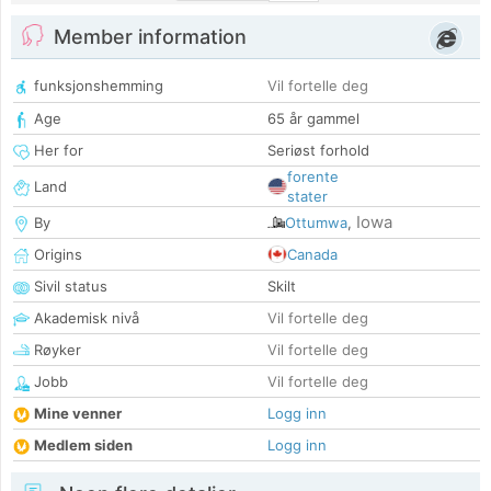
Member information
funksjonshemming
Vil fortelle deg
Age
65 år gammel
Her for
Seriøst forhold
forente
Land
stater
Iowa
By
Ottumwa
,
Origins
Canada
Sivil status
Skilt
Akademisk nivå
Vil fortelle deg
Røyker
Vil fortelle deg
Jobb
Vil fortelle deg
Mine venner
Logg inn
Medlem siden
Logg inn