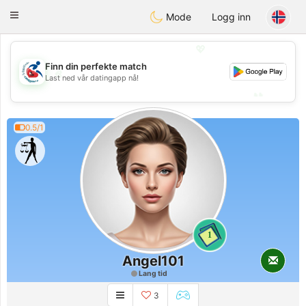
Handi Space
Toggle
Mode
Logg inn
navigation
💖
Finn din perfekte match
💖
Last ned vår datingapp nå!
💕
💕
0.5/1
1
Angel101
Lang tid
3