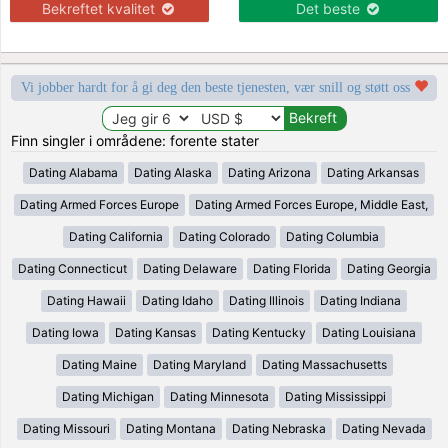
Bekreftet kvalitet
Det beste
Vi jobber hardt for å gi deg den beste tjenesten, vær snill og støtt oss
Finn singler i områdene: forente stater
Dating Alabama
Dating Alaska
Dating Arizona
Dating Arkansas
Dating Armed Forces Europe
Dating Armed Forces Europe, Middle East,
Dating California
Dating Colorado
Dating Columbia
Dating Connecticut
Dating Delaware
Dating Florida
Dating Georgia
Dating Hawaii
Dating Idaho
Dating Illinois
Dating Indiana
Dating Iowa
Dating Kansas
Dating Kentucky
Dating Louisiana
Dating Maine
Dating Maryland
Dating Massachusetts
Dating Michigan
Dating Minnesota
Dating Mississippi
Dating Missouri
Dating Montana
Dating Nebraska
Dating Nevada