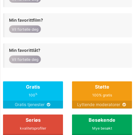
Min favorittfilm?
Vil fortelle deg
Min favorittlåt?
Vil fortelle deg
Gratis
Støtte
%
100
100% gratis
Gratis tjenester
Lyttende moderatorer
Seriøs
Besøkende
kvalitetsprofiler
Mye besøkt