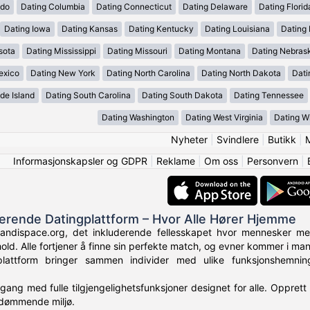
ado
Dating Columbia
Dating Connecticut
Dating Delaware
Dating Florid
Dating Iowa
Dating Kansas
Dating Kentucky
Dating Louisiana
Dating
sota
Dating Mississippi
Dating Missouri
Dating Montana
Dating Nebras
exico
Dating New York
Dating North Carolina
Dating North Dakota
Dati
de Island
Dating South Carolina
Dating South Dakota
Dating Tennessee
Dating Washington
Dating West Virginia
Dating W
Nyheter
|
Svindlere
|
Butikk
|
Informasjonskapsler og GDPR
|
Reklame
|
Om oss
|
Personvern
|
derende Datingplattform – Hvor Alle Hører Hjemme
andispace.org, det inkluderende fellesskapet hvor mennesker me
hold. Alle fortjener å finne sin perfekte match, og evner kommer i ma
plattform bringer sammen individer med ulike funksjonshemni
ilgang med fulle tilgjengelighetsfunksjoner designet for alle. Opprett 
e-dømmende miljø.