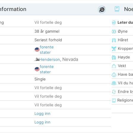
nformation
Noen
ng
Vil fortelle deg
Leter du
38 år gammel
Øyne
Seriøst forhold
Håret
forente
Kroppe
stater
Høyde
Nevada
Henderson
,
Vekt
forente
stater
Have ba
Single
Vil du h
Vil fortelle deg
Endre by
Vil fortelle deg
Religion
Vil fortelle deg
Logg inn
Logg inn