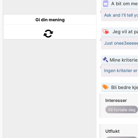
A bit om me
Ask and I'll tell
Gi din mening
Jeg vil at 
Just onee3eeee
Mine kriteri
Ingen kriterier er
Bli bedre k
Interesser
Vil fortelle deg
Utflukt