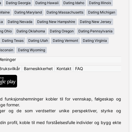
a
Dating Georgia
Dating Hawaii
Dating Idaho
Dating Illinois
 Maine
Dating Maryland
Dating Massachusetts
Dating Michigan
ka
Dating Nevada
Dating New Hampshire
Dating New Jersey
ng Ohio
Dating Oklahoma
Dating Oregon
Dating Pennsylvania
Dating Texas
Dating Utah
Dating Vermont
Dating Virginia
isconsin
Dating Wyoming
Meninger
Bruksvilkår
|
Barnesikkerhet
|
Kontakt
|
FAQ
d funksjonshemninger kobler til for vennskap, følgeskap og
nge former.
nger og de som verdsetter unike perspektiver, styrke og
din profil, koble til med forståelsesfulle individer og bygg ekte