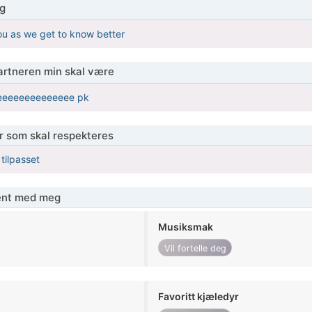
g
 you as we get to know better
partneren min skal være
eeeeeeeeeeeeee pk
er som skal respekteres
 tilpasset
jent med meg
Musiksmak
Vil fortelle deg
Favoritt kjæledyr