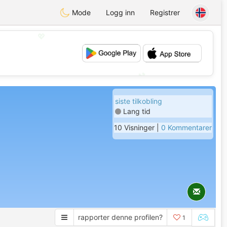
Mode
Logg inn
Registrer
💖
💕
siste tilkobling
Lang tid
10 Visninger |
0 Kommentarer
rapporter denne profilen?
1