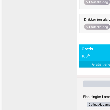
Vil fortelle deg
Drikker jeg alc 
Vil fortelle deg
Gratis
%
100
Gratis tjen
Finn singler i om
Dating Alabam