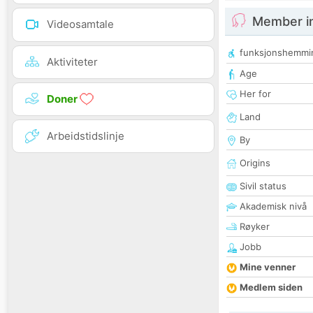
Member i
Videosamtale
funksjonshemmi
Aktiviteter
Age
Her for
Doner
Land
Arbeidstidslinje
By
Origins
Sivil status
Akademisk nivå
Røyker
Jobb
Mine venner
Medlem siden