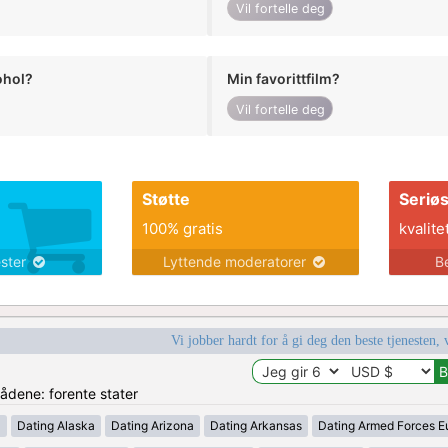
Vil fortelle deg
ohol?
Min favorittfilm?
Vil fortelle deg
Støtte
Seriø
100% gratis
kvalite
ester
Lyttende moderatorer
B
Vi jobber hardt for å gi deg den beste tjenesten, 
rådene: forente stater
a
Dating Alaska
Dating Arizona
Dating Arkansas
Dating Armed Forces E