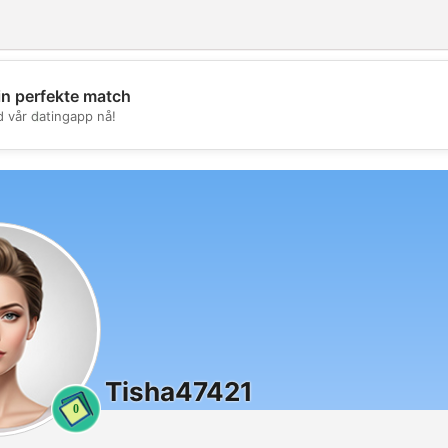
in perfekte match
💖
d vår datingapp nå!
💕
Tisha47421
0