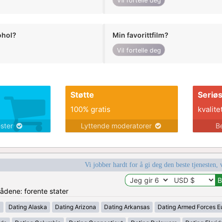
Vil fortelle deg
ohol?
Min favorittfilm?
Vil fortelle deg
Støtte
Seriø
100% gratis
kvalite
ester
Lyttende moderatorer
B
Vi jobber hardt for å gi deg den beste tjenesten, 
rådene: forente stater
a
Dating Alaska
Dating Arizona
Dating Arkansas
Dating Armed Forces E