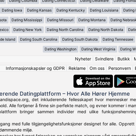
ado
Dating Columbia
Dating Connecticut
Dating Delaware
Dating Florid
Dating Iowa
Dating Kansas
Dating Kentucky
Dating Louisiana
Dating
sota
Dating Mississippi
Dating Missouri
Dating Montana
Dating Nebras
exico
Dating New York
Dating North Carolina
Dating North Dakota
Dati
de Island
Dating South Carolina
Dating South Dakota
Dating Tennessee
Dating Washington
Dating West Virginia
Dating W
Nyheter
|
Svindlere
|
Butikk
|
Informasjonskapsler og GDPR
|
Reklame
|
Om oss
|
Personvern
|
derende Datingplattform – Hvor Alle Hører Hjemme
andispace.org, det inkluderende fellesskapet hvor mennesker me
hold. Alle fortjener å finne sin perfekte match, og evner kommer i ma
plattform bringer sammen individer med ulike funksjonshemni
ilgang med fulle tilgjengelighetsfunksjoner designet for alle. Opprett 
e-dømmende miljø.
esker har funnet følgeskap og vennskap gjennom vårt omsorgsfulle 