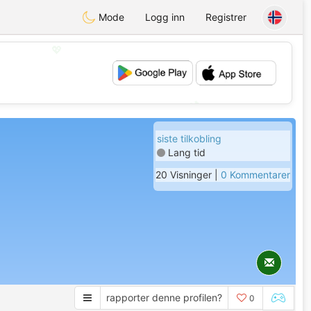
Mode
Logg inn
Registrer
💖
💕
siste tilkobling
Lang tid
20 Visninger |
0 Kommentarer
rapporter denne profilen?
0