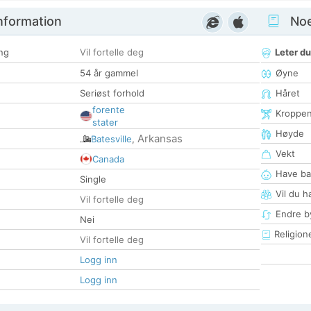
nformation
Noen
ng
Vil fortelle deg
Leter du
54 år gammel
Øyne
Seriøst forhold
Håret
forente
Kroppe
stater
Høyde
Arkansas
Batesville
,
Vekt
Canada
Have ba
Single
Vil du h
Vil fortelle deg
Endre by
Nei
Religion
Vil fortelle deg
Logg inn
Logg inn