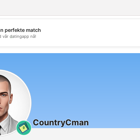
in perfekte match
💖
d vår datingapp nå!
💕
CountryCman
0