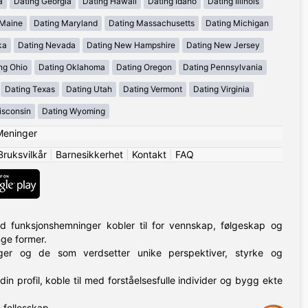
a
Dating Georgia
Dating Hawaii
Dating Idaho
Dating Illinois
 Maine
Dating Maryland
Dating Massachusetts
Dating Michigan
ka
Dating Nevada
Dating New Hampshire
Dating New Jersey
ng Ohio
Dating Oklahoma
Dating Oregon
Dating Pennsylvania
Dating Texas
Dating Utah
Dating Vermont
Dating Virginia
isconsin
Dating Wyoming
Meninger
Bruksvilkår
|
Barnesikkerhet
|
Kontakt
|
FAQ
d funksjonshemninger kobler til for vennskap, følgeskap og
nge former.
nger og de som verdsetter unike perspektiver, styrke og
din profil, koble til med forståelsesfulle individer og bygg ekte
fellesskap.