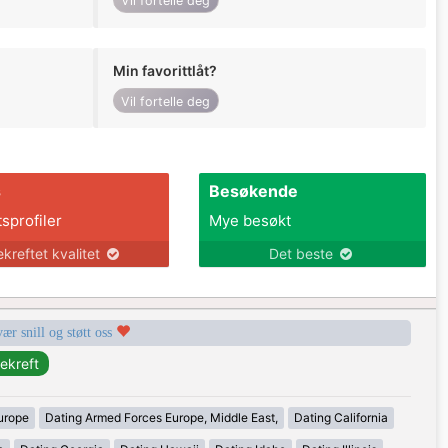
Vil fortelle deg
Min favorittlåt?
Vil fortelle deg
s
Besøkende
tsprofiler
Mye besøkt
ekreftet kvalitet
Det beste
vær snill og støtt oss
urope
Dating Armed Forces Europe, Middle East,
Dating California