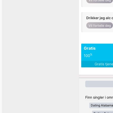
Vil fortelle deg
Drikker jeg alc 
Vil fortelle deg
Gratis
%
100
Gratis tjen
Finn singler i om
Dating Alabam