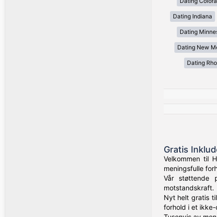
Dating Color
Dating Indiana
Dating Minne
Dating New M
Dating Rho
Gratis Inklu
Velkommen til H
meningsfulle for
Vår støttende 
motstandskraft.
Nyt helt gratis t
forhold i et ikk
Tusenvis av menn