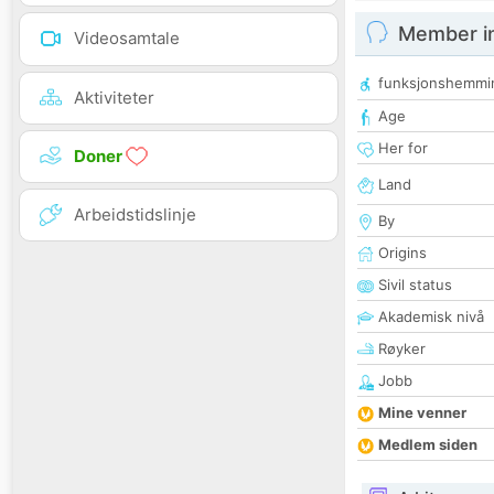
Member i
Videosamtale
funksjonshemmi
Aktiviteter
Age
Her for
Doner
Land
Arbeidstidslinje
By
Origins
Sivil status
Akademisk nivå
Røyker
Jobb
Mine venner
Medlem siden