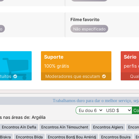
Filme favorito
do
Não especificado
Suporte
Sério
100% grátis
perfis
tuitos
Moderadores que escutam
Qua
Trabalhamos duro para dar o melhor serviço, sej
s nas áreas de: Argélia
Encontros Aïn Defla
Encontros Aïn Témouchent
Encontros Algiers
Encon
Biskra
Encontros Blida
Encontros Bordj Bou Arréridj
Encontros Bouira
E