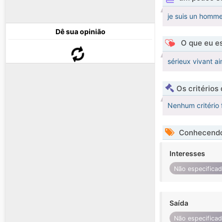
je suis un homme
Dê sua opinião
O que eu es
sérieux vivant ai
Os critérios
Nenhum critério 
Conhecendo
Interesses
Não especifica
Saída
Não especifica