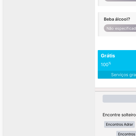
Beba álcool?
Não especifica
Grátis
%
100
Serviços gra
Encontre solteiro
Encontros Adrar
Encontros 