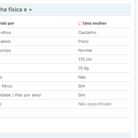
a física e +
ndo por
Uma mulher
 olhos
Castanho
cabelo
Preto
 corpo
Normal
170 cm
70 Kg
os
Não
 filhos
Sim
idade / País por amor
Sim
o
Não especificado