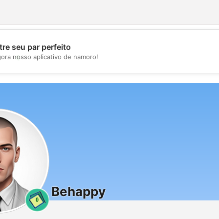
re seu par perfeito
💖
gora nosso aplicativo de namoro!
💕
Behappy
0