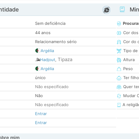
ntidade
Minh
Sem deficiência
Procura
44 anos
Cor dos
Relacionamento sério
Cor do 
Argélia
Tipo de
Tipaza
Hadjout
,
Altura
Argélia
Peso
único
Ter filh
Não especificado
Quer ter
Não
Mudar C
Não especificado
A religiã
Entrar
Entrar
obre mim