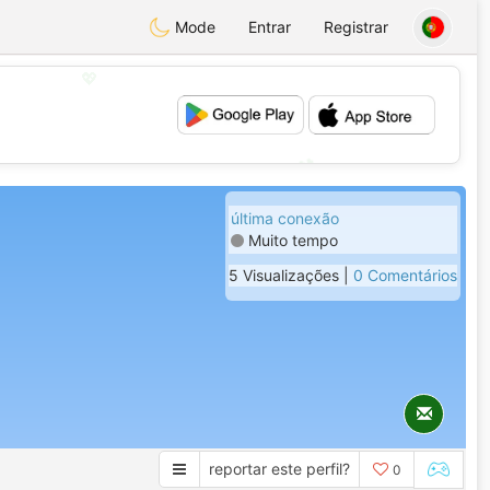
Mode
Entrar
Registrar
💖
💕
última conexão
Muito tempo
5 Visualizações |
0 Comentários
reportar este perfil?
0