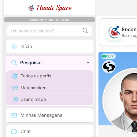
Handi Space
Paris 2026-08-07 09:36
Encont
Baixe a
Início
0.7/1
Pesquisar
Todos os perfis
Matchmaker
Usar o mapa
Minhas Mensagens
Chat