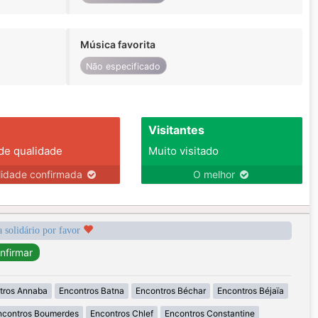
Música favorita
Não especificado
Visitantes
 de qualidade
Muito visitado
lidade confirmada
O melhor
a solidário por favor
tros Annaba
Encontros Batna
Encontros Béchar
Encontros Béjaïa
ncontros Boumerdes
Encontros Chlef
Encontros Constantine