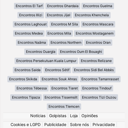
Encontros El Tarf
Encontros Ghardaia
Encontros Guelma
Encontros Illizi
Encontros Jijel
Encontros Khenchela
Encontros Laghouat
Encontros M Sila
Encontros Mascara
Encontros Medea
Encontros Mila
Encontros Mostaganem
Encontros Naâma
Encontros Northern
Encontros Oran
Encontros Ouargla
Encontros Oum El Bouaghi
Encontros Persekutuan Kuala Lumpur
Encontros Relizane
Encontros Saida
Encontros Sétif
Encontros Sidi Bel Abbès
Encontros Skikda
Encontros Souk Ahras
Encontros Tamanrasset
Encontros Tébessa
Encontros Tiaret
Encontros Tindouf
Encontros Tipaza
Encontros Tissemsilt
Encontros Tizi Ouzou
Encontros Tlemcen
Notícias
|
Golpistas
|
Loja
|
Opiniões
Cookies e LGPD
|
Publicidade
|
Sobre nós
|
Privacidade
|