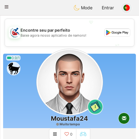
Handi Space
Toggle
Mode
Entrar
navigation
💖
Encontre seu par perfeito
💖
Baixe agora nosso aplicativo de namoro!
💕
💕
0.9/1
1
Moustafa24
Muito tempo
0