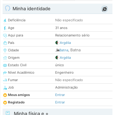
Minha identidade
Deficiência
Não especificado
Age
31 anos
Aqui para
Relacionamento sério
País
Argélia
Batna
Cidade
Batna
,
Origem
Argélia
Estado Civil
único
Nível Acadêmico
Engenheiro
Fumar
Não especificado
Job
Administração
Meus amigos
Entrar
Registado
Entrar
Minha física e +