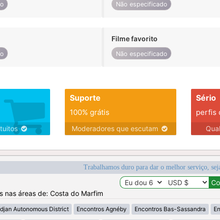
do
Não especificado
Filme favorito
do
Não especificado
Suporte
Sério
100% grátis
perfis
tuitos
Moderadores que escutam
Qua
Trabalhamos duro para dar o melhor serviço, sej
os nas áreas de: Costa do Marfim
djan Autonomous District
Encontros Agnéby
Encontros Bas-Sassandra
En