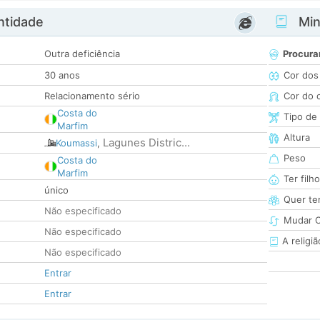
ntidade
Minh
Outra deficiência
Procura
30 anos
Cor dos
Relacionamento sério
Cor do 
Costa do
Tipo de
Marfim
Altura
Lagunes Distric...
Koumassi
,
Peso
Costa do
Marfim
Ter filh
único
Quer ter
Não especificado
Mudar C
Não especificado
A religiã
Não especificado
Entrar
Entrar