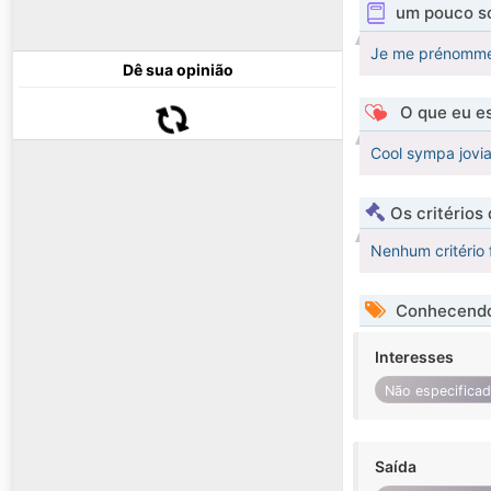
um pouco s
Je me prénomme j
Dê sua opinião
O que eu es
Cool sympa jovia
Os critérios
Nenhum critério 
Conhecendo
Interesses
Não especifica
Saída