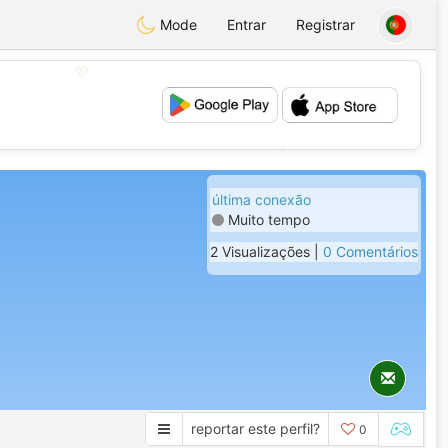
Mode
Entrar
Registrar
💖
💕
última conexão
Muito tempo
2 Visualizações |
0 Comentários
reportar este perfil?
0