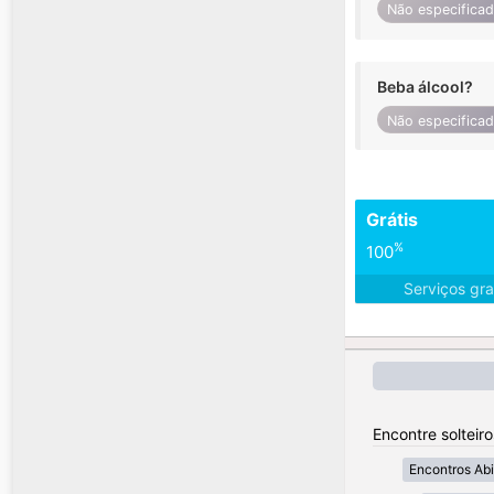
Não especifica
Beba álcool?
Não especifica
Grátis
%
100
Serviços gra
Encontre solteir
Encontros Abi