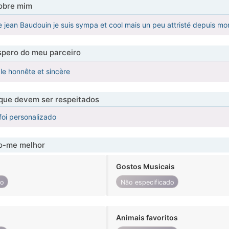
obre mim
ean Baudouin je suis sympa et cool mais un peu attristé depuis mon 
pero do meu parceiro
le honnête et sincère
 que devem ser respeitados
foi personalizado
-me melhor
Gostos Musicais
do
Não especificado
Animais favoritos