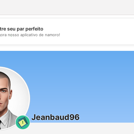
re seu par perfeito
💖
gora nosso aplicativo de namoro!
💕
Jeanbaud96
1