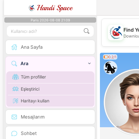
Handi Space
Paris 2026-08-08 21:09
Find Y
Downloa
Ana Sayfa
0.2/1
Ara
Tüm profiller
Eşleştirici
Haritayı kullan
Mesajlarım
Sohbet