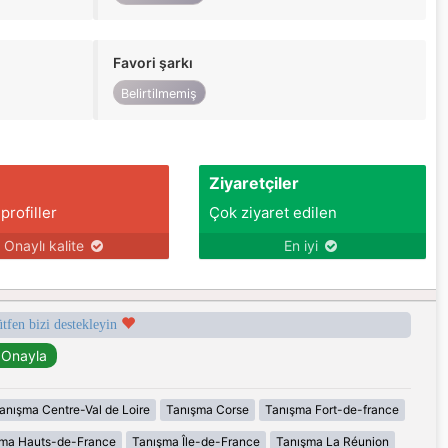
Favori şarkı
Belirtilmemiş
Ziyaretçiler
 profiller
Çok ziyaret edilen
Onaylı kalite
En iyi
ütfen bizi destekleyin
anışma Centre-Val de Loire
Tanışma Corse
Tanışma Fort-de-france
şma Hauts-de-France
Tanışma Île-de-France
Tanışma La Réunion