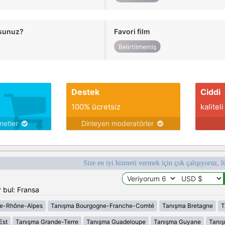
usunuz?
Favori film
Belirtilmemiş
Destek
Ciddi
100% ücretsiz
kaliteli
metler
Dinleyen moderatörler
Size en iyi hizmeti vermek için çok çalışıyoruz, l
 bul: Fransa
e-Rhône-Alpes
Tanışma Bourgogne-Franche-Comté
Tanışma Bretagne
T
Est
Tanışma Grande-Terre
Tanışma Guadeloupe
Tanışma Guyane
Tanı