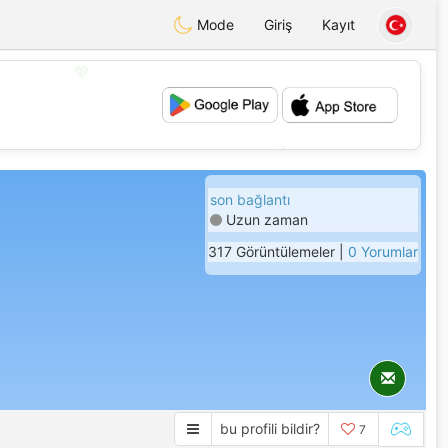
Mode
Giriş
Kayıt
💖
💕
son bağlantı
Uzun zaman
317 Görüntülemeler |
0 Yorumlar
bu profili bildir?
7