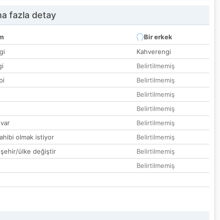
a fazla detay
um
Bir erkek
gi
Kahverengi
gi
Belirtilmemiş
pi
Belirtilmemiş
Belirtilmemiş
Belirtilmemiş
var
Belirtilmemiş
hibi olmak istiyor
Belirtilmemiş
 şehir/ülke değiştir
Belirtilmemiş
Belirtilmemiş