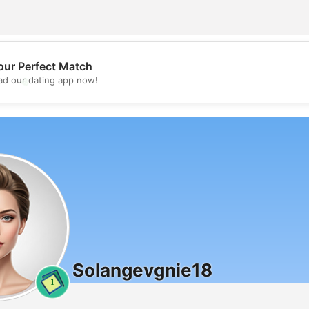
our Perfect Match
💖
d our dating app now!
💕
Solangevgnie18
1