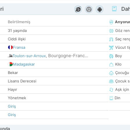
ri
Dah
Belirtilmemiş
Arıyor
31 yaşında
Göz ren
Ciddi ilişki
Saç ren
Fransa
Vücut ti
Bourgogne-Franc...
Toulon-sur-Arroux
,
Boy
Madagaskar
Kilo
Bekar
Çocuğu 
Lisans Derecesi
Çocuk sa
Hayır
Aşk için
Yönetmek
Din
Giriş
Giriş
kında