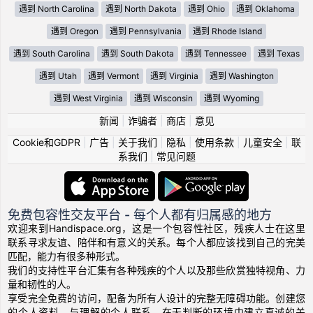
遇到 North Carolina
遇到 North Dakota
遇到 Ohio
遇到 Oklahoma
遇到 Oregon
遇到 Pennsylvania
遇到 Rhode Island
遇到 South Carolina
遇到 South Dakota
遇到 Tennessee
遇到 Texas
遇到 Utah
遇到 Vermont
遇到 Virginia
遇到 Washington
遇到 West Virginia
遇到 Wisconsin
遇到 Wyoming
新闻
|
诈骗者
|
商店
|
意见
Cookie和GDPR
|
广告
|
关于我们
|
隐私
|
使用条款
|
儿童安全
|
联
系我们
|
常见问题
免费包容性交友平台 - 每个人都有归属感的地方
欢迎来到Handispace.org，这是一个包容性社区，残疾人士在这里
联系寻求友谊、陪伴和有意义的关系。每个人都应该找到自己的完美
匹配，能力有很多种形式。
我们的支持性平台汇集有各种残疾的个人以及那些欣赏独特视角、力
量和韧性的人。
享受完全免费的访问，配备为所有人设计的完整无障碍功能。创建您
的个人资料，与理解的个人联系，在无判断的环境中建立真诚的关