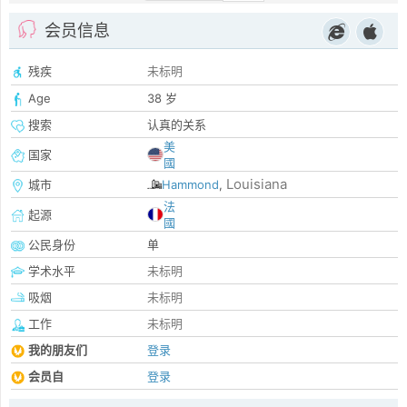
会员信息
残疾
未标明
Age
38 岁
搜索
认真的关系
美
国家
國
Louisiana
城市
Hammond
,
法
起源
國
公民身份
单
学术水平
未标明
吸烟
未标明
工作
未标明
我的朋友们
登录
会员自
登录