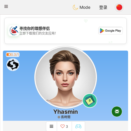
Handi Space
Toggle
Mode
登录
navigation
💖
寻找你的理想伴侣
💖
立即下载我们的交友应用！
💕
💕
0.3/1
0
Yhasmin
長時間
3