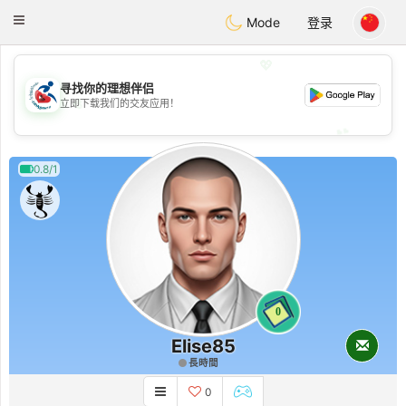
Handi Space
Toggle
Mode
登录
navigation
💖
寻找你的理想伴侣
💖
立即下载我们的交友应用！
💕
💕
0.8/1
0
Elise85
長時間
0