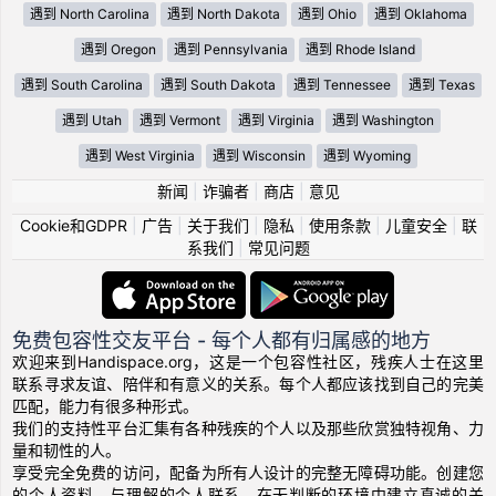
遇到 North Carolina
遇到 North Dakota
遇到 Ohio
遇到 Oklahoma
遇到 Oregon
遇到 Pennsylvania
遇到 Rhode Island
遇到 South Carolina
遇到 South Dakota
遇到 Tennessee
遇到 Texas
遇到 Utah
遇到 Vermont
遇到 Virginia
遇到 Washington
遇到 West Virginia
遇到 Wisconsin
遇到 Wyoming
新闻
|
诈骗者
|
商店
|
意见
Cookie和GDPR
|
广告
|
关于我们
|
隐私
|
使用条款
|
儿童安全
|
联
系我们
|
常见问题
免费包容性交友平台 - 每个人都有归属感的地方
欢迎来到Handispace.org，这是一个包容性社区，残疾人士在这里
联系寻求友谊、陪伴和有意义的关系。每个人都应该找到自己的完美
匹配，能力有很多种形式。
我们的支持性平台汇集有各种残疾的个人以及那些欣赏独特视角、力
量和韧性的人。
享受完全免费的访问，配备为所有人设计的完整无障碍功能。创建您
的个人资料，与理解的个人联系，在无判断的环境中建立真诚的关