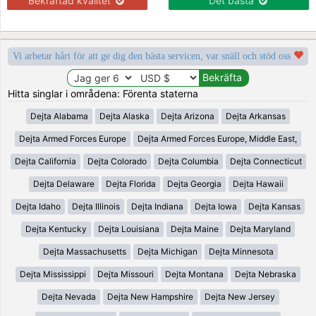
Bekräftad kvalitet
Det bästa
Vi arbetar hårt för att ge dig den bästa servicen, var snäll och stöd oss
Hitta singlar i områdena: Förenta staterna
Dejta Alabama
Dejta Alaska
Dejta Arizona
Dejta Arkansas
Dejta Armed Forces Europe
Dejta Armed Forces Europe, Middle East,
Dejta California
Dejta Colorado
Dejta Columbia
Dejta Connecticut
Dejta Delaware
Dejta Florida
Dejta Georgia
Dejta Hawaii
Dejta Idaho
Dejta Illinois
Dejta Indiana
Dejta Iowa
Dejta Kansas
Dejta Kentucky
Dejta Louisiana
Dejta Maine
Dejta Maryland
Dejta Massachusetts
Dejta Michigan
Dejta Minnesota
Dejta Mississippi
Dejta Missouri
Dejta Montana
Dejta Nebraska
Dejta Nevada
Dejta New Hampshire
Dejta New Jersey