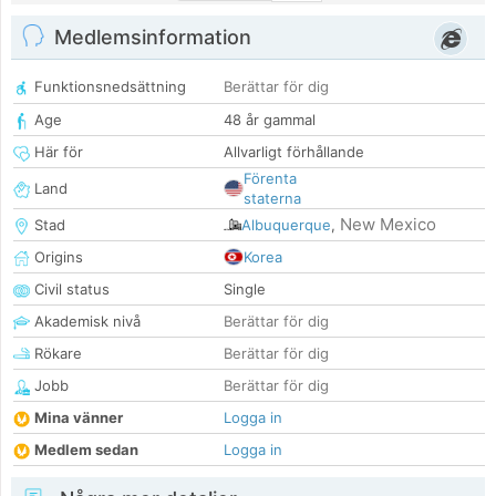
Medlemsinformation
Funktionsnedsättning
Berättar för dig
Age
48 år gammal
Här för
Allvarligt förhållande
Förenta
Land
staterna
New Mexico
Stad
Albuquerque
,
Origins
Korea
Civil status
Single
Akademisk nivå
Berättar för dig
Rökare
Berättar för dig
Jobb
Berättar för dig
Mina vänner
Logga in
Medlem sedan
Logga in