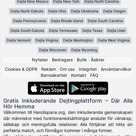
Dejta New Mexico
Dejta New York
Dejta North Carolina
Dejta North Dakota
Dejta Ohio
Dejta Oklahoma
Dejta Oregon
Dejta Pennsylvania
Dejta Rhode Island
Dejta South Carolina
Dejta South Dakota
Dejta Tennessee
Dejta Texas
Dejta Utah
Dejta Vermont
Dejta Virginia
Dejta Washington
Dejta West Virginia
Dejta Wisconsin
Dejta Wyoming
Nyheter
|
Bedragare
|
Butik
|
Åsikter
Cookies & GDPR
|
Reklam
|
Om oss
|
Integritet
|
Användarvillkor
|
Barnsäkerhet
|
Kontakt
|
FAQ
Gratis Inkluderande Dejtingplattform – Där Alla
Hör Hemma
Välkommen till Handispace.org, den inkluderande gemenskapen
där människor med funktionsnedsättningar ansluter för vänskap,
sällskap och meningsfulla relationer. Alla förtjänar att hitta sin
perfekta match, och förmågor kommer i många former.