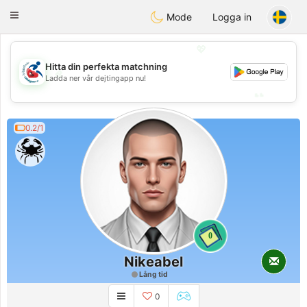
Handi Space
Toggle
Mode
Logga in
navigation
💖
Hitta din perfekta matchning
💖
Ladda ner vår dejtingapp nu!
💕
💕
0.2/1
0
Nikeabel
Lång tid
0