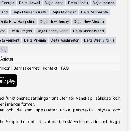
a Georgia
Dejta Hawaii
Dejta Idaho
Dejta Illinois
Dejta Indiana
yland
Dejta Massachusetts
Dejta Michigan
Dejta Minnesota
Dejta New Hampshire
Dejta New Jersey
Dejta New Mexico
oma
Dejta Oregon
Dejta Pennsylvania
Dejta Rhode Island
jta Vermont
Dejta Virginia
Dejta Washington
Dejta West Virginia
ming
|
Åsikter
llkor
|
Barnsäkerhet
|
Kontakt
|
FAQ
 funktionsnedsättningar ansluter för vänskap, sällskap och
mer i många former.
ngar och de som uppskattar unika perspektiv, styrka och
alla. Skapa din profil, anslut med förstående individer och bygg