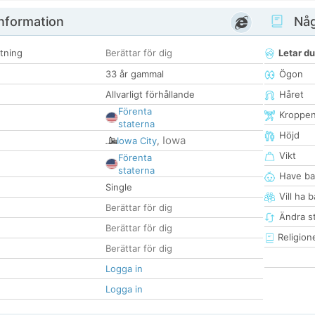
nformation
Någ
tning
Berättar för dig
Letar du
33 år gammal
Ögon
Allvarligt förhållande
Håret
Förenta
Kroppe
staterna
Höjd
Iowa
Iowa City
,
Vikt
Förenta
staterna
Have ba
Single
Vill ha 
Berättar för dig
Ändra st
Berättar för dig
Religion
Berättar för dig
Logga in
Logga in