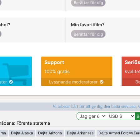
Berättar för dig
ohol?
Min favoritfilm?
Berättar för dig
Support
Seriö
100% gratis
kvalite
nster
Lyssnande moderatorer
Be
Vi arbetar hårt för att ge dig den bästa servicen, 
mrådena: Förenta staterna
ama
Dejta Alaska
Dejta Arizona
Dejta Arkansas
Dejta Armed Forces Eu