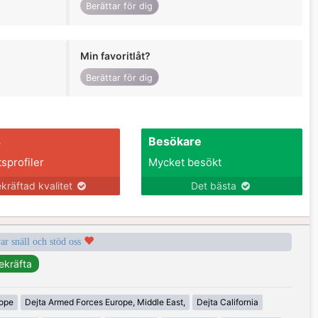
Berättar för dig
Min favoritlåt?
Berättar för dig
s
Besökare
tsprofiler
Mycket besökt
kräftad kvalitet
Det bästa
var snäll och stöd oss
rope
Dejta Armed Forces Europe, Middle East,
Dejta California