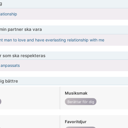
g
lationship
 min partner ska vara
ght man to love and have everlasting relationship with me
er som ska respekteras
r anpassats
ig bättre
Musiksmak
Berättar för dig
Favoritdjur