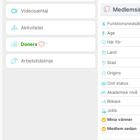
Medlemsi
Videosamtal
Funktionsnedsät
Aktiviteter
Age
Här för
Donera
Land
Arbetstidslinje
Stad
Origins
Civil status
Akademisk nivå
Rökare
Jobb
Mina vänner
Medlem sedan