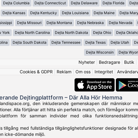
Dejta Columbia
Dejta Connecticut
Dejta Delaware
Dejta Florida
Dejt
Dejta Kansas
Dejta Kentucky
Dejta Louisiana
Dejta Maine
Dejta Mar
sissippi
Dejta Missouri
Dejta Montana
Dejta Nebraska
Dejta Nevada
w York
Dejta North Carolina
Dejta North Dakota
Dejta Ohio
Dejta Oklah
olina
Dejta South Dakota
Dejta Tennessee
Dejta Texas
Dejta Utah
De
Dejta Wisconsin
Dejta Wyo
Nyheter
|
Bedragare
|
Butik
Cookies & GDPR
|
Reklam
|
Om oss
|
Integritet
|
Användarvi
derande Dejtingplattform – Där Alla Hör Hemma
Handispace.org, den inkluderande gemenskapen där människor med
tioner. Alla förtjänar att hitta sin perfekta match, och förmågor kom
plattform för samman individer med olika funktionsnedsättni
is tillgång med fullständiga tillgänglighetsfunktioner designade för 
 en icke-dömande miljö.