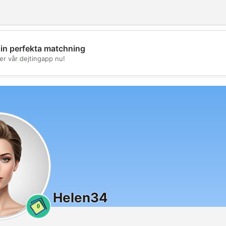
din perfekta matchning
💖
er vår dejtingapp nu!
💕
Helen34
0