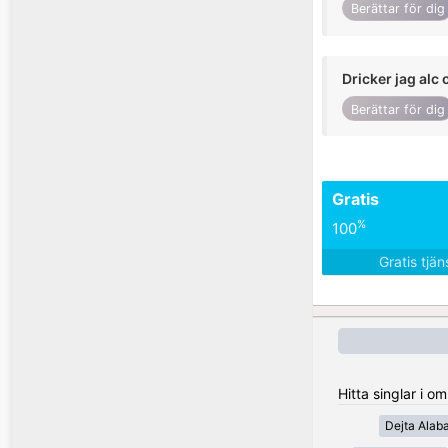
Berättar för dig
Dricker jag alc 
Berättar för dig
Gratis
%
100
Gratis tjä
Hitta singlar i o
Dejta Alab