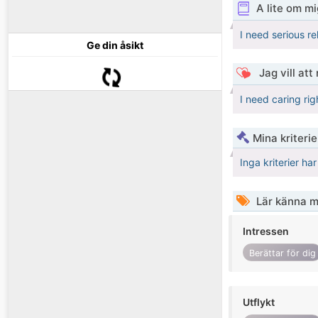
A lite om mi
I need serious re
Ge din åsikt
Jag vill att
I need caring ri
Mina kriteri
Inga kriterier ha
Lär känna m
Intressen
Berättar för dig
Utflykt