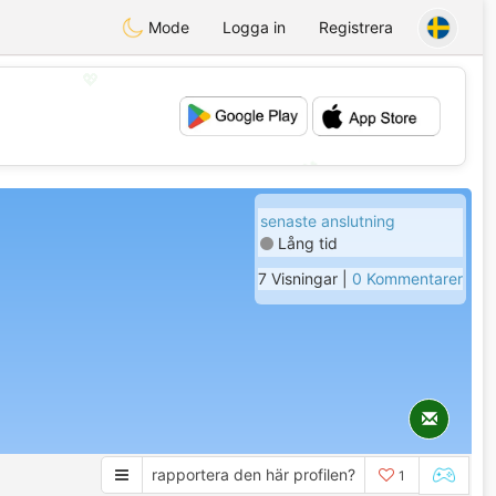
Mode
Logga in
Registrera
💖
💕
senaste anslutning
Lång tid
7 Visningar |
0 Kommentarer
rapportera den här profilen?
1