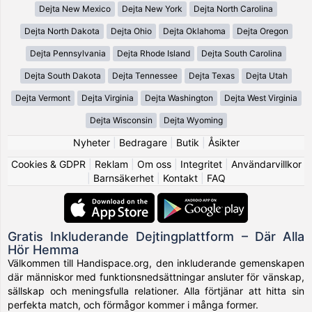
Dejta New Mexico
Dejta New York
Dejta North Carolina
Dejta North Dakota
Dejta Ohio
Dejta Oklahoma
Dejta Oregon
Dejta Pennsylvania
Dejta Rhode Island
Dejta South Carolina
Dejta South Dakota
Dejta Tennessee
Dejta Texas
Dejta Utah
Dejta Vermont
Dejta Virginia
Dejta Washington
Dejta West Virginia
Dejta Wisconsin
Dejta Wyoming
Nyheter
|
Bedragare
|
Butik
|
Åsikter
Cookies & GDPR
|
Reklam
|
Om oss
|
Integritet
|
Användarvillkor
|
Barnsäkerhet
|
Kontakt
|
FAQ
Gratis Inkluderande Dejtingplattform – Där Alla
Hör Hemma
Välkommen till Handispace.org, den inkluderande gemenskapen
där människor med funktionsnedsättningar ansluter för vänskap,
sällskap och meningsfulla relationer. Alla förtjänar att hitta sin
perfekta match, och förmågor kommer i många former.