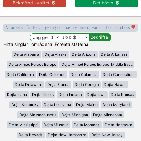
Bekräftad kvalitet
Det bästa
Vi arbetar hårt för att ge dig den bästa servicen, var snäll och stöd oss
Hitta singlar i områdena: Förenta staterna
Dejta Alabama
Dejta Alaska
Dejta Arizona
Dejta Arkansas
Dejta Armed Forces Europe
Dejta Armed Forces Europe, Middle East,
Dejta California
Dejta Colorado
Dejta Columbia
Dejta Connecticut
Dejta Delaware
Dejta Florida
Dejta Georgia
Dejta Hawaii
Dejta Idaho
Dejta Illinois
Dejta Indiana
Dejta Iowa
Dejta Kansas
Dejta Kentucky
Dejta Louisiana
Dejta Maine
Dejta Maryland
Dejta Massachusetts
Dejta Michigan
Dejta Minnesota
Dejta Mississippi
Dejta Missouri
Dejta Montana
Dejta Nebraska
Dejta Nevada
Dejta New Hampshire
Dejta New Jersey