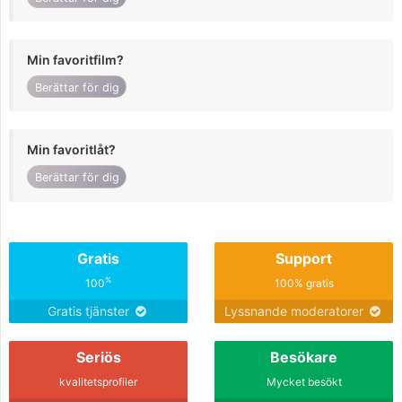
Min favoritfilm?
Berättar för dig
Min favoritlåt?
Berättar för dig
Gratis
Support
%
100
100% gratis
Gratis tjänster
Lyssnande moderatorer
Seriös
Besökare
kvalitetsprofiler
Mycket besökt