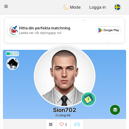
Handi Space
Toggle
Mode
Logga in
navigation
💖
Hitta din perfekta matchning
💖
Ladda ner vår dejtingapp nu!
💕
💕
0.7/1
1
Sion702
Lång tid
3