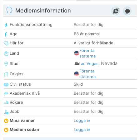
Medlemsinformation
Funktionsnedsättning
Berättar för dig
Age
63 år gammal
Här för
Allvarligt förhållande
Förenta
Land
staterna
Nevada
Stad
Las Vegas
,
Förenta
Origins
staterna
Civil status
Skild
Akademisk nivå
Berättar för dig
Rökare
Berättar för dig
Jobb
Berättar för dig
Mina vänner
Logga in
Medlem sedan
Logga in