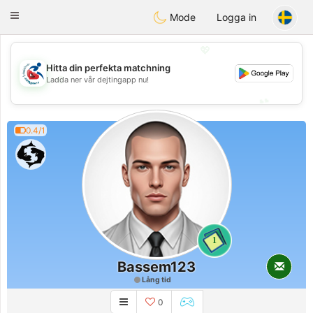
Handi Space
Toggle
Mode
Logga in
navigation
💖
Hitta din perfekta matchning
💖
Ladda ner vår dejtingapp nu!
💕
💕
0.4/1
1
Bassem123
Lång tid
0