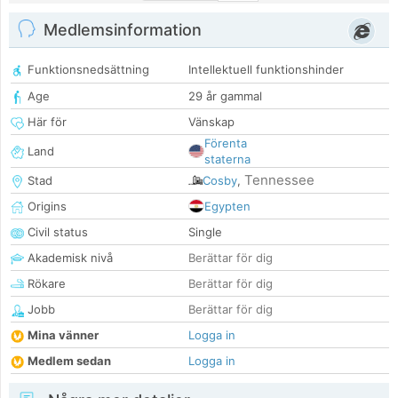
Medlemsinformation
Funktionsnedsättning
Intellektuell funktionshinder
Age
29 år gammal
Här för
Vänskap
Förenta
Land
staterna
Tennessee
Stad
Cosby
,
Origins
Egypten
Civil status
Single
Akademisk nivå
Berättar för dig
Rökare
Berättar för dig
Jobb
Berättar för dig
Mina vänner
Logga in
Medlem sedan
Logga in