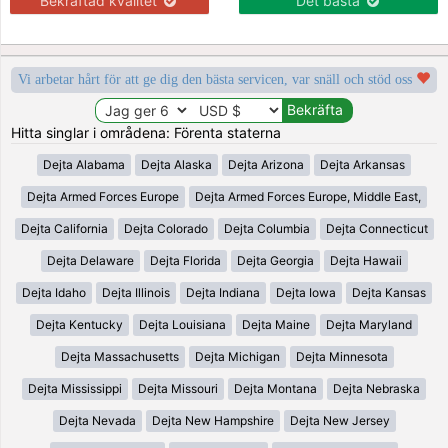
Bekräftad kvalitet
Det bästa
Vi arbetar hårt för att ge dig den bästa servicen, var snäll och stöd oss
Hitta singlar i områdena: Förenta staterna
Dejta Alabama
Dejta Alaska
Dejta Arizona
Dejta Arkansas
Dejta Armed Forces Europe
Dejta Armed Forces Europe, Middle East,
Dejta California
Dejta Colorado
Dejta Columbia
Dejta Connecticut
Dejta Delaware
Dejta Florida
Dejta Georgia
Dejta Hawaii
Dejta Idaho
Dejta Illinois
Dejta Indiana
Dejta Iowa
Dejta Kansas
Dejta Kentucky
Dejta Louisiana
Dejta Maine
Dejta Maryland
Dejta Massachusetts
Dejta Michigan
Dejta Minnesota
Dejta Mississippi
Dejta Missouri
Dejta Montana
Dejta Nebraska
Dejta Nevada
Dejta New Hampshire
Dejta New Jersey