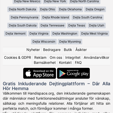
Dejta New Mexico
Dejta New York
Dejta North Carolina
Dejta North Dakota
Dejta Ohio
Dejta Oklahoma
Dejta Oregon
Dejta Pennsylvania
Dejta Rhode Island
Dejta South Carolina
Dejta South Dakota
Dejta Tennessee
Dejta Texas
Dejta Utah
Dejta Vermont
Dejta Virginia
Dejta Washington
Dejta West Virginia
Dejta Wisconsin
Dejta Wyoming
Nyheter
|
Bedragare
|
Butik
|
Åsikter
Cookies & GDPR
|
Reklam
|
Om oss
|
Integritet
|
Användarvillkor
|
Barnsäkerhet
|
Kontakt
|
FAQ
Gratis Inkluderande Dejtingplattform – Där Alla
Hör Hemma
Välkommen till Handispace.org, den inkluderande gemenskapen
där människor med funktionsnedsättningar ansluter för vänskap,
sällskap och meningsfulla relationer. Alla förtjänar att hitta sin
perfekta match, och förmågor kommer i många former.